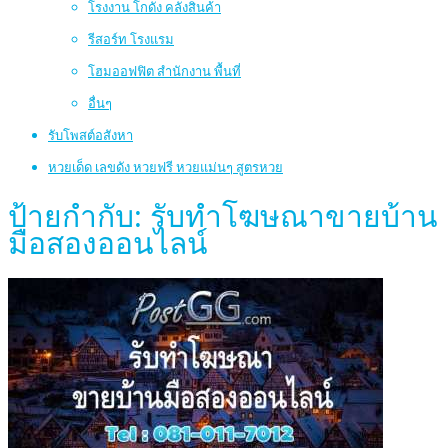
โรงงาน โกดัง คลังสินค้า
รีสอร์ท โรงแรม
โฮมออฟฟิต สำนักงาน พื้นที่
อื่นๆ
รับโพสต์อสังหา
หวยเด็ด เลขดัง หวยฟรี หวยแม่นๆ สูตรหวย
ป้ายกำกับ:
รับทำโฆษณาขายบ้าน
มือสองออนไลน์