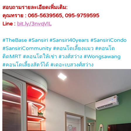
สอบถามรายละเอียดเพิ่มเติม:
คุณทราย : 065-5639565, 095-9759595
Line :
bit.ly/3nvqVIL
#TheBase #Sansiri #Sansiri40years #SansiriCondo
#SansiriCommunity #คอนโดเลี้ยงแมว #คอนโด
ติดMRT #คอนโดให้เช่า #วงศ์สว่าง #Wongsawang
#คอนโดเลี้ยงสัตว์ได้ #เดอะเบสวงศ์สว่าง