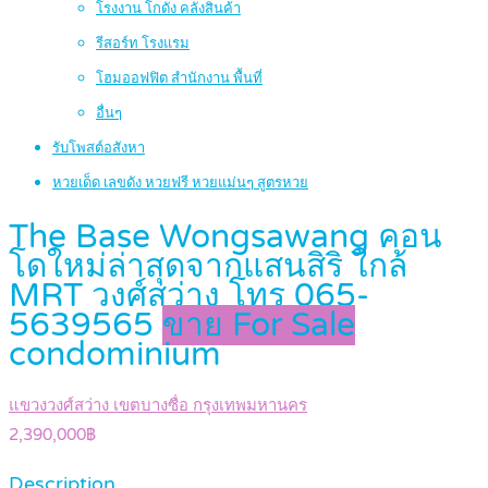
โรงงาน โกดัง คลังสินค้า
รีสอร์ท โรงแรม
โฮมออฟฟิต สำนักงาน พื้นที่
อื่นๆ
รับโพสต์อสังหา
หวยเด็ด เลขดัง หวยฟรี หวยแม่นๆ สูตรหวย
The Base Wongsawang คอน
โดใหม่ล่าสุดจากแสนสิริ ใกล้
MRT วงศ์สว่าง โทร 065-
5639565
ขาย For Sale
condominium
แขวงวงศ์สว่าง เขตบางซื่อ กรุงเทพมหานคร
2,390,000฿
Description