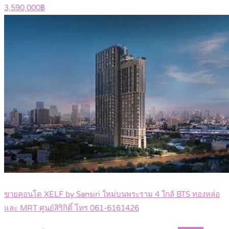
3,590,000฿
ขายคอนโด XELF by Sansiri ใหม่บนพระราม 4 ใกล้ BTS ทองหล่อ
และ MRT ศูนย์สิริกิติ์ โทร 061-6161426