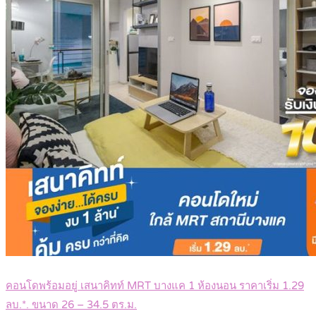
คอนโดพร้อมอยู่ เสนาคิทท์ MRT บางแค 1 ห้องนอน ราคาเริ่ม 1.29
ลบ.*. ขนาด 26 – 34.5 ตร.ม.