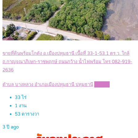
ขายที่ดินพร้อมโกดัง อ.เมืองปทุมธานี เนื้อที่ 33-1-53.1 ตร.ว. ใกล้
ถ.กาญจณาภิเษก-ราชพฤกษ์ ถนนกว้าง น้ำไฟพร้อม โทร 082-919-
2636
ตำบล บางหลวง อำเภอเมืองปทุมธานี ปทุมธานี
Details
33
ไร่
1
งาน
53
ตารางวา
3 ปี ago