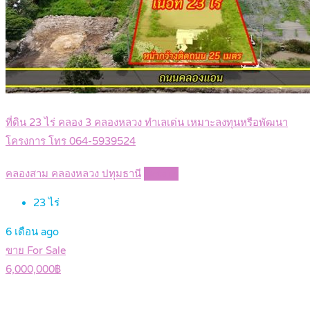
ที่ดิน 23 ไร่ คลอง 3 คลองหลวง ทำเลเด่น เหมาะลงทุนหรือพัฒนา
โครงการ โทร 064-5939524
คลองสาม คลองหลวง ปทุมธานี
Details
23
ไร่
6 เดือน ago
ขาย For Sale
6,000,000฿