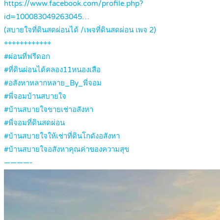
https://www.facebook.com/profile.php?
id=100083049263045…
(สบายใจที่ดินสดผ่อนได้ /เพจที่ดินสดผ่อน เพจ 2)
++++++++++++
#ผ่อนที่ฟรีดอก
#ที่ดินผ่อนได้คลอง11หนองเสือ
#อสังหาหลากหลาย_By_พี่จอม
#พี่จอมบ้านสบายใจ
#บ้านสบายใจขายเช่าอสังหา
#พี่จอมที่ดินสดผ่อน
#บ้านสบายใจให้เช่าที่ดินโกดังอสังหา
#บ้านสบายใจอสังหาคุณค่าของความสุข
————-