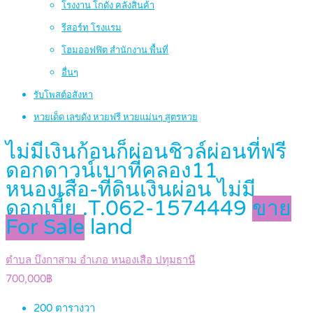
โรงงาน โกดัง คลังสินค้า
รีสอร์ท โรงแรม
โฮมออฟฟิต สำนักงาน พื้นที่
อื่นๆ
รับโพสต์อสังหา
หวยเด็ด เลขดัง หวยฟรี หวยแม่นๆ สูตรหวย
ไม่มีเงินก้อนก็ผ่อนชิวล์ผ่อนที่ฟรี
ดอกดาวน์เบาที่คลอง11
หนองเสือ-ที่ดินเงินผ่อน ไม่มี
ดอกเบี้ย .T.062-1574449
ขาย
For Sale
land
ตำบล บึงกาสาม อำเภอ หนองเสือ ปทุมธานี
700,000฿
200
ตารางวา