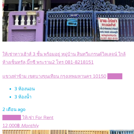
ให้เช่าทาวเฮ้าส์ 3 ชั้น พร้อมอยู่ หมู่บ้าน สินทวีแกรนด์วิลเลจน์ ใกล้
ห้างเซ็นทรัล,บิ๊กซี พระราม2 โทร 081-8218151
แขวงท่าข้าม เขตบางขุนเทียน กรุงเทพมหานคร 10150
Details
3
ห้องนอน
3
ห้องน้ำ
2 เดือน ago
Featured
ให้เช่า For Rent
12,000฿
Monthly