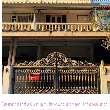
ให้เช่าทาวเฮ้าส์ 3 ชั้น หมู่บ้าน สินทวีแกรนด์วิลเลจน์ ใกล้ห้างเซ็นทรัล