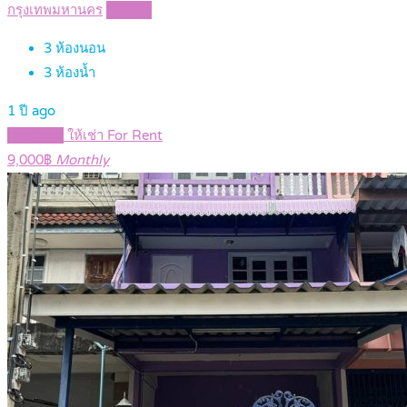
กรุงเทพมหานคร
Details
3
ห้องนอน
3
ห้องน้ำ
1 ปี ago
Featured
ให้เช่า For Rent
9,000฿
Monthly