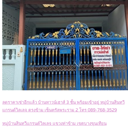
ลดราคาเช่าอีกแล้ว บ้านทาวน์เฮาส์ 3 ชั้น พร้อมเข้าอยู่ หมู่บ้านสินทวี
แกรนด์วิลเลจ ตรงข้าม เซ็นทรัลพระราม 2 โทร 089-768-3529
หมู่บ้านสินทวีแกรนด์วิลเลจ แขวงท่าข้าม เขตบางขุนเทียน