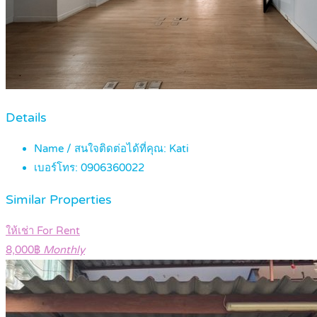
Details
Name / สนใจติดต่อได้ที่คุณ:
Kati
เบอร์โทร:
0906360022
Similar Properties
ให้เช่า For Rent
8,000฿
Monthly