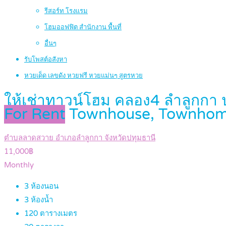
รีสอร์ท โรงแรม
โฮมออฟฟิต สำนักงาน พื้นที่
อื่นๆ
รับโพสต์อสังหา
หวยเด็ด เลขดัง หวยฟรี หวยแม่นๆ สูตรหวย
ให้เช่าทาวน์โฮม คลอง4 ลำลูกกา
For Rent
Townhouse, Townho
ตำบลลาดสวาย อำเภอลำลูกกา จังหวัดปทุมธานี
11,000฿
Monthly
3
ห้องนอน
3
ห้องน้ำ
120
ตารางเมตร