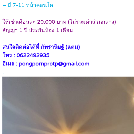
– มี 7-11 หน้าคอนโด
.
ให้เช่าเดือนละ 20,000 บาท (ไม่รวมค่าส่วนกลาง)
สัญญา 1 ปี ประกันห้อง 1 เดือน
.
สนใจติดต่อได้ที่ ภัทรานิษฐ์ (แตม)
โทร : 0622492935
อีเมล : pongpornprotp@gmail.com
.