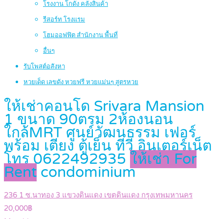
โรงงาน โกดัง คลังสินค้า
รีสอร์ท โรงแรม
โฮมออฟฟิต สำนักงาน พื้นที่
อื่นๆ
รับโพสต์อสังหา
หวยเด็ด เลขดัง หวยฟรี หวยแม่นๆ สูตรหวย
ให้เช่าคอนโด Srivara Mansion
1 ขนาด 90ตรม 2ห้องนอน
ใกล้MRT ศูนย์วัฒนธรรม เฟอร์
พร้อม เตียง ตู้เย็น ทีวี อินเตอร์เน็ต
โทร 0622492935
ให้เช่า For
Rent
condominium
236 1 ซ.นาทอง 3 แขวงดินแดง เขตดินแดง กรุงเทพมหานคร
20,000฿