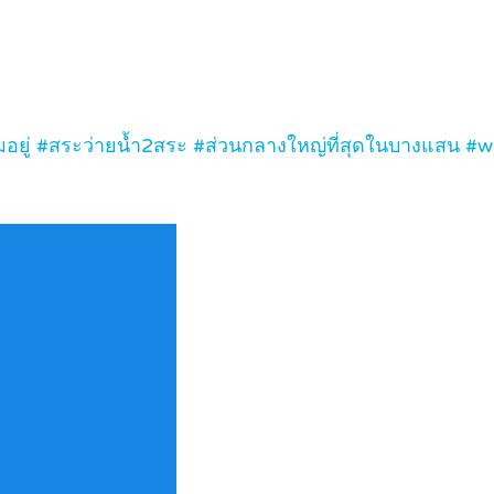
ยู่ #สระว่ายน้ำ2สระ #ส่วนกลางใหญ่ที่สุดในบางแสน