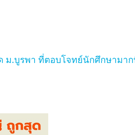
ด ม.บูรพา ที่ตอบโจทย์นักศึกษามา