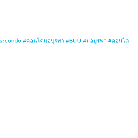
 #wsrcondo #คอนโดมอบูรพา #BUU #มอบูรพา #คอนโด