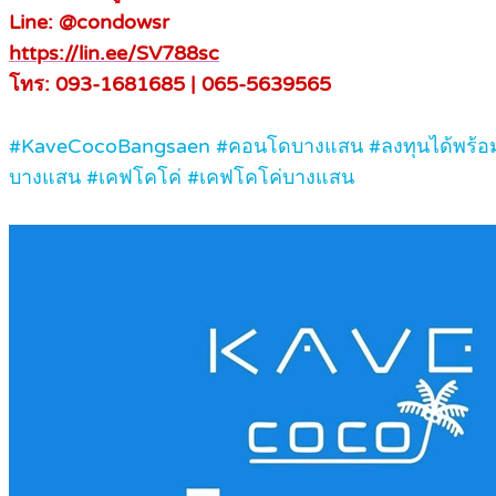
Line: @condowsr
https://lin.ee/SV788sc
โทร: 093-1681685 | 065-5639565
#KaveCocoBangsaen #คอนโดบางแสน #ลงทุนได้พร้อมอ
บางแสน #เคฟโคโค่ #เคฟโคโค่บางแสน