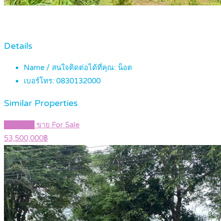
Details
Name / สนใจติดต่อได้ที่คุณ:
น็อต
เบอร์โทร:
0830132000
Similar Properties
Featured
ขาย For Sale
53,500,000฿