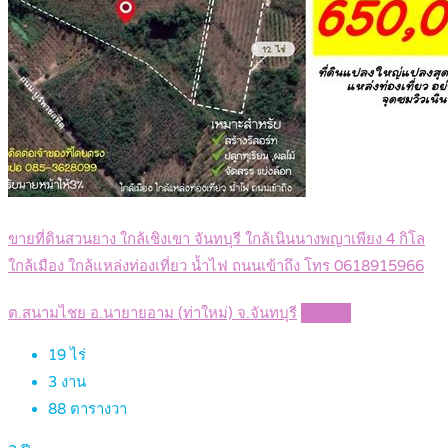
ขายที่ดินสวนยาง ใกล้เชิงเขา จันทบุรี ใกล้เนินนางพญาเพียง 4 กิโล
ใกล้เมือง ใกล้แหล่งท่องเที่ยว น้ำไฟ ถนนเข้าถึง โทร 0618915966
ต.สนามไชย อ.นายายอาม (ท่าใหม่) จ.จันทบุรี
Details
19
ไร่
3
งาน
88
ตารางวา