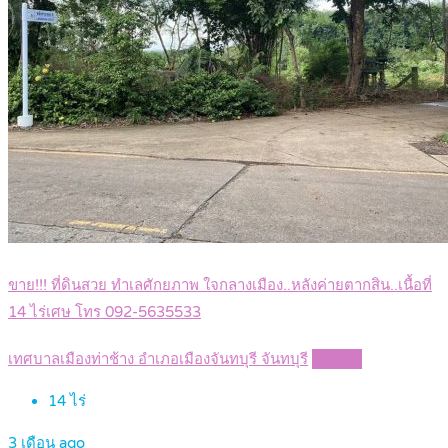
ขาย!!! ที่ดินสวย ทำเลศักยภาพ ใจกลางเมือง..หลังค่ายตากสิน..เนื้อที่
14 ไร่เศษ โทร 092-5635533
เทศบาลเมืองท่าช้าง อำเภอเมืองจันทบุรี จันทบุรี
Details
14
ไร่
3 เดือน ago