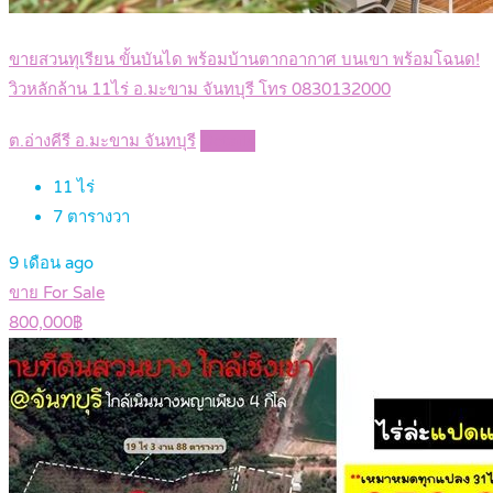
ขายสวนทุเรียน ขั้นบันได พร้อมบ้านตากอากาศ บนเขา พร้อมโฉนด!
วิวหลักล้าน 11ไร่ อ.มะขาม จันทบุรี โทร 0830132000
ต.อ่างคีรี อ.มะขาม จันทบุรี
Details
11
ไร่
7
ตารางวา
9 เดือน ago
ขาย For Sale
800,000฿