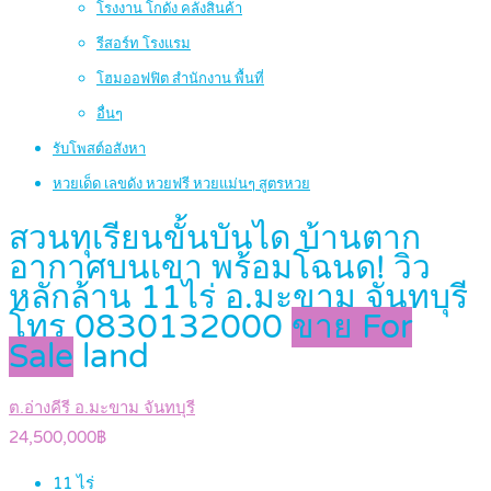
โรงงาน โกดัง คลังสินค้า
รีสอร์ท โรงแรม
โฮมออฟฟิต สำนักงาน พื้นที่
อื่นๆ
รับโพสต์อสังหา
หวยเด็ด เลขดัง หวยฟรี หวยแม่นๆ สูตรหวย
สวนทุเรียนขั้นบันได บ้านตาก
อากาศบนเขา พร้อมโฉนด! วิว
หลักล้าน 11ไร่ อ.มะขาม จันทบุรี
โทร 0830132000
ขาย For
Sale
land
ต.อ่างคีรี อ.มะขาม จันทบุรี
24,500,000฿
11
ไร่