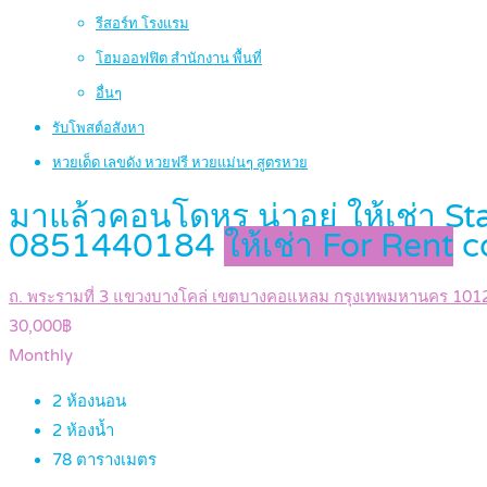
รีสอร์ท โรงแรม
โฮมออฟฟิต สำนักงาน พื้นที่
อื่นๆ
รับโพสต์อสังหา
หวยเด็ด เลขดัง หวยฟรี หวยแม่นๆ สูตรหวย
มาแล้วคอนโดหรู น่าอยู่ ให้เช่า S
0851440184
ให้เช่า For Rent
c
ถ. พระรามที่ 3 แขวงบางโคล่ เขตบางคอแหลม กรุงเทพมหานคร 101
30,000฿
Monthly
2
ห้องนอน
2
ห้องน้ำ
78
ตารางเมตร