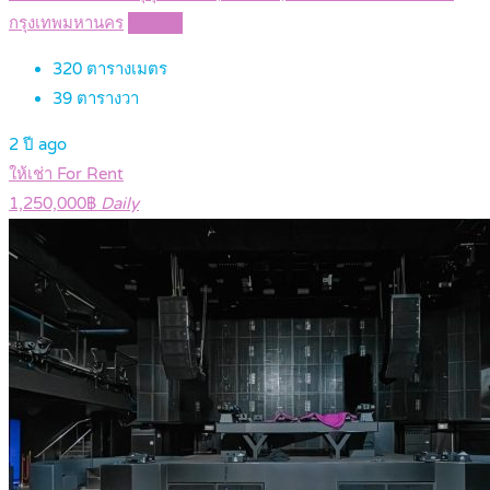
กรุงเทพมหานคร
Details
320
ตารางเมตร
39
ตารางวา
2 ปี ago
ให้เช่า For Rent
1,250,000฿
Daily