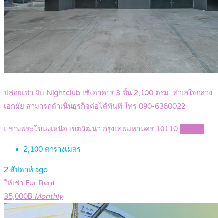
ปล่อยเช่า ผับ Nightclub เซ้งอาคาร 3 ชั้น 2,100 ตรม. ทำเลใจกลาง
เอกมัย สามารถดำเนินธุรกิจต่อได้ทันที โทร 090-6360022
แขวงพระโขนงเหนือ เขตวัฒนา กรุงเทพมหานคร 10110
Details
2,100
ตารางเมตร
2 สัปดาห์ ago
ให้เช่า For Rent
35,000฿
Monthly