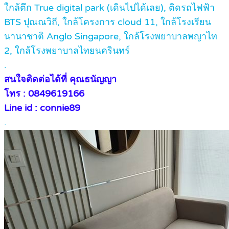
ใกล้ตึก True digital park (เดินไปได้เลย), ติดรถไฟฟ้า
BTS ปุณณวิถี, ใกล้โครงการ cloud 11, ใกล้โรงเรียน
นานาชาติ Anglo Singapore, ใกล้โรงพยาบาลพญาไท
2, ใกล้โรงพยาบาลไทยนครินทร์
.
สนใจติดต่อได้ที่ คุณธนัญญา
โทร : 0849619166
Line id : connie89
.