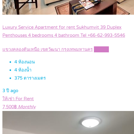
Luxury Service Apartment for rent Sukhumvit 39 Duplex
Penthouses 4 bedrooms 4 bathroom Tel +66-62-993-5546
แขวงคลองตันเหนือ เขตวัฒนา กรุงเทพมหานคร
Details
4
ห้องนอน
4
ห้องน้ำ
375
ตารางเมตร
3 ปี ago
ให้เช่า For Rent
7,500฿
Monthly