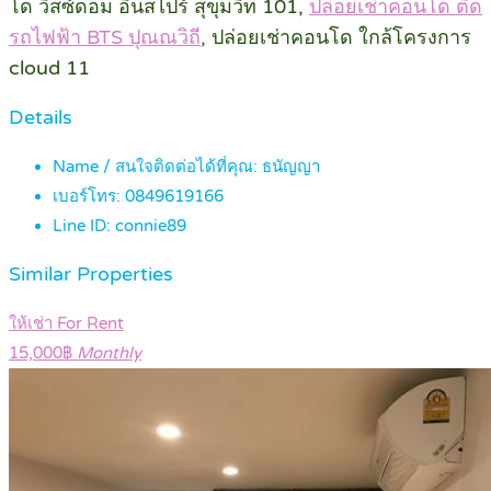
โด วิสซ์ดอม อินสไปร์ สุขุมวิท 101,
ปล่อยเช่าคอนโด ติด
รถไฟฟ้า BTS ปุณณวิถี
, ปล่อยเช่าคอนโด ใกล้โครงการ
cloud 11
Details
Name / สนใจติดต่อได้ที่คุณ:
ธนัญญา
เบอร์โทร:
0849619166
Line ID:
connie89
Similar Properties
ให้เช่า For Rent
15,000฿
Monthly