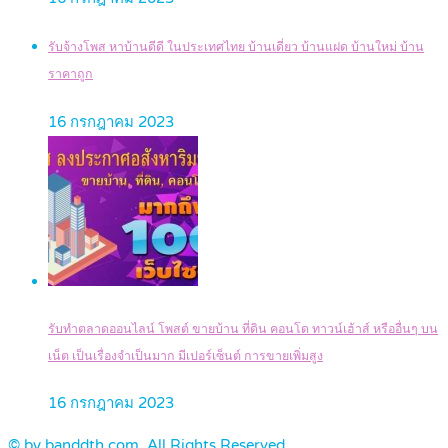
รับจ้างโพส หาบ้านดีดี ในประเทศไทย บ้านเดี่ยว บ้านแฝด บ้านใหม่ บ้าน
ราคาถูก
16 กรกฎาคม 2023
รับทำตลาดออนไลน์ โพสต์ ขายบ้าน ที่ดิน คอนโด ทาวน์เฮ้าส์ หรืออื่นๆ บน
เน็ต เป็นเรื่องจำเป็นมาก มีเปอร์เซ็นต์ การขายเพิ่มสูง
16 กรกฎาคม 2023
© by banddth.com. All Rights Reserved.