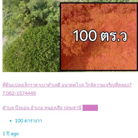
ที่ดินแปลงเล็กราคาเบาทำเลดี อนาคตไกล ใกล้ความเจริญที่คลอง7
T.062-1574449
ตำบล บึงบอน อำเภอ หนองเสือ ปทุมธานี
Details
100
ตารางวา
1 ปี ago