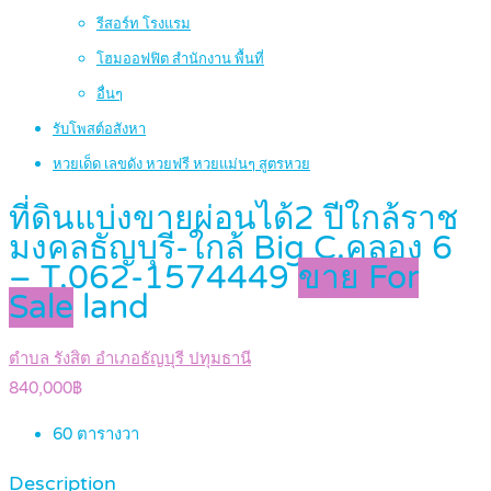
รีสอร์ท โรงแรม
โฮมออฟฟิต สำนักงาน พื้นที่
อื่นๆ
รับโพสต์อสังหา
หวยเด็ด เลขดัง หวยฟรี หวยแม่นๆ สูตรหวย
ที่ดินแบ่งขายผ่อนได้2 ปีใกล้ราช
มงคลธัญบุรี-ใกล้ Big C.คลอง 6
– T.062-1574449
ขาย For
Sale
land
ตำบล รังสิต อำเภอธัญบุรี ปทุมธานี
840,000฿
60
ตารางวา
Description