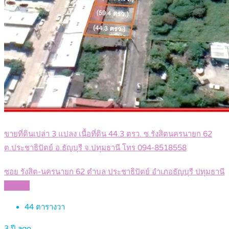
ขายที่ดินเปล่า 3 แปลง เนื้อที่ดิน 44.3 ตรว. ซ.รังสิตนครนายก 62
ต.ประชาธิปัตย์ อ.ธัญบุรี จ.ปทุมธานี โทร 094-8518558
ซอย รังสิต-นครนายก 62 ตำบล ประชาธิปัตย์ อำเภอธัญบุรี ปทุมธานี
Details
44
ตารางวา
3 ปี ago