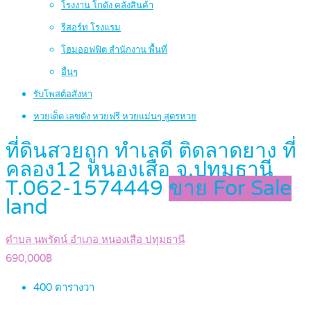
โรงงาน โกดัง คลังสินค้า
รีสอร์ท โรงแรม
โฮมออฟฟิต สำนักงาน พื้นที่
อื่นๆ
รับโพสต์อสังหา
หวยเด็ด เลขดัง หวยฟรี หวยแม่นๆ สูตรหวย
ที่ดินสวยถูก ทำเลดี ติดลาดยาง ที่
คลอง12 หนองเสือ จ.ปทุมธานี
T.062-1574449
ขาย For Sale
land
ตำบล นพรัตน์ อำเภอ หนองเสือ ปทุมธานี
690,000฿
400
ตารางวา