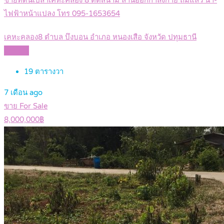
ขายที่ดินเปล่าเคหะคลอง 8 ติดสนาม ลานออกกำลังกาย ถมแล้ว น้ำ-
ไฟฟ้าหน้าแปลง โทร 095-1653654
เคหะคลอง8 ตำบล บึงบอน อำเภอ หนองเสือ จังหวัด ปทุมธานี
Details
19
ตารางวา
7 เดือน ago
ขาย For Sale
8,000,000฿