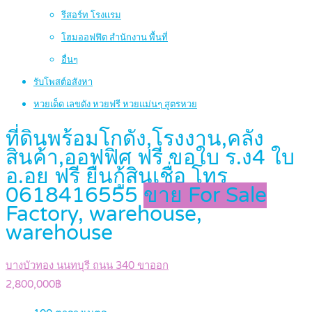
รีสอร์ท โรงแรม
โฮมออฟฟิต สำนักงาน พื้นที่
อื่นๆ
รับโพสต์อสังหา
หวยเด็ด เลขดัง หวยฟรี หวยแม่นๆ สูตรหวย
ที่ดินพร้อมโกดัง,โรงงาน,คลัง
สินค้า,ออฟฟิศ ฟรี ขอใบ ร.ง4 ใบ
อ.อย ฟรี ยื่นกู้สินเชื่อ โทร
0618416555
ขาย For Sale
Factory, warehouse,
warehouse
บางบัวทอง นนทบุรี ถนน 340 ขาออก
2,800,000฿