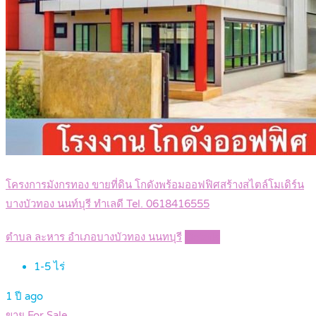
โครงการมังกรทอง ขายที่ดิน โกดังพร้อมออฟฟิศสร้างสไตล์โมเดิร์น
บางบัวทอง นนท์บุรี ทำเลดี Tel. 0618416555
ตำบล ละหาร อำเภอบางบัวทอง นนทบุรี
Details
1-5
ไร่
1 ปี ago
ขาย For Sale