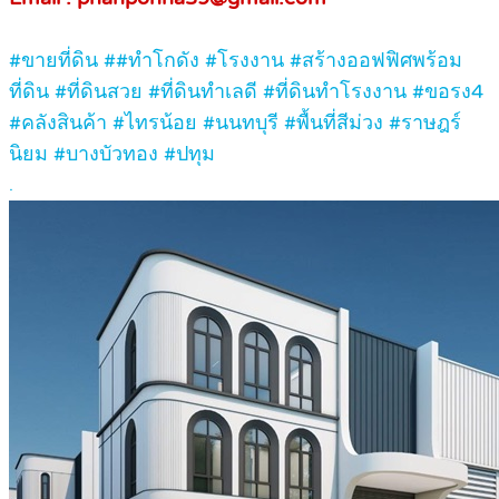
#ขายที่ดิน ##ทําโกดัง #โรงงาน #สร้างออฟฟิศพร้อม
ที่ดิน #ที่ดินสวย #ที่ดินทำเลดี #ที่ดินทำโรงงาน #ขอรง4
#คลังสินค้า #ไทรน้อย #นนทบุรี #พื้นที่สีม่วง #ราษฎร์
นิยม #บางบัวทอง #ปทุม
.