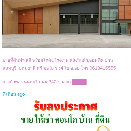
ขายที่ดินทำเลดี พร้อมโกดัง,โรงงาน,คลังสินค้า,ออฟฟิศ ย่าน
นนทบุรี, ปทุมธานี ฟรี ขอใบ ร.ง4 ใบ อ.อย โทร 0618416555
บางบัวทอง นนทบุรี ถนน 340 ขาออก
Details
7 เดือน ago