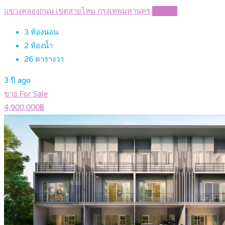
แขวงคลองถนน เขตสายไหม กรุงเทพมหานคร
Details
3
ห้องนอน
2
ห้องน้ำ
26
ตารางวา
3 ปี ago
ขาย For Sale
4,900,000฿