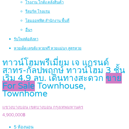
โรงงาน โกดัง คลังสินค้า
รีสอร์ท โรงแรม
โฮมออฟฟิต สำนักงาน พื้นที่
อื่นๆ
รับโพสต์อสังหา
หวยเด็ด เลขดัง หวยฟรี หวยแม่นๆ สูตรหวย
ทาวน์โฮมพรีเมี่ยม เจ แกรนด์
สาทร-กัลปพฤกษ์ ทาวน์โฮม 3 ชั้น
เริ่ม 4.9 ลบ. เดินทางสะดวก
ขาย
For Sale
Townhouse,
Townhome
แขวงบางบอน เขตบางบอน กรุงเทพมหานคร
4,900,000฿
5
ห้องนอน