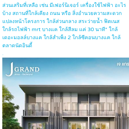
ส่วนเสริมที่เหลือ เช่น มีเฟอร์นิเจอร์ เครื่องใช้ไฟฟ้า อะไร
บ้าง สถานที่ใกล้เคียง ถนน หรือ สิ่งอำนวยความสะดวก
แปลงหน้าโครงการ ใกล้ส่วนกลาง สระว่ายน้ำ ฟิตเนส
ใกล้รถไฟฟ้า mrt บางแค ใกล้สีลม เเค่ 30 นาที* ใกล้
เดอะมอลล์บางแค ใกล้สำเพ็ง 2 ใกล้ซีคอนบางแค ใกล้
ตลาดนัดอินดี้
.