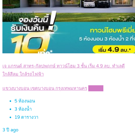
เจ แกรนด์ สาทร-กัลปพฤกษ์ ทาวน์โฮม 3 ชั้น เริ่ม 4.9 ลบ. ทำเลดี
ใกล้สีลม ใกล้รถไฟฟ้า
แขวงบางบอน เขตบางบอน กรุงเทพมหานคร
Details
5
ห้องนอน
3
ห้องน้ำ
19
ตารางวา
3 ปี ago