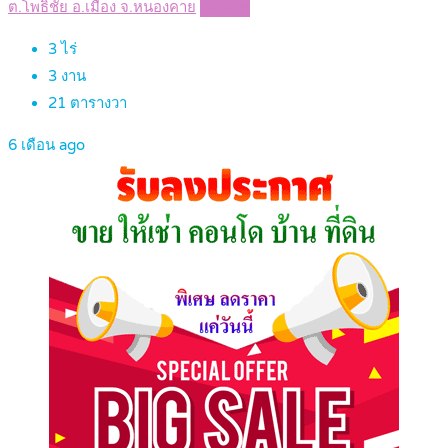
ต.โพธิ์ชัย อ.เมือง จ.หนองคาย
Details
3
ไร่
3
งาน
21
ตารางวา
6 เดือน ago