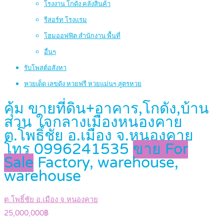
โรงงาน โกดัง คลังสินค้า
รีสอร์ท โรงแรม
โฮมออฟฟิต สำนักงาน พื้นที่
อื่นๆ
รับโพสต์อสังหา
หวยเด็ด เลขดัง หวยฟรี หวยแม่นๆ สูตรหวย
คุ้ม ขายที่ดิน+อาคาร,โกดัง,บ้าน
สวน ใจกลางเมืองหนองคาย
ต.โพธิ์ชัย อ.เมือง จ.หนองคาย
โทร 0996241535
ขาย For
Sale
Factory, warehouse,
warehouse
ต.โพธิ์ชัย อ.เมือง จ.หนองคาย
25,000,000฿