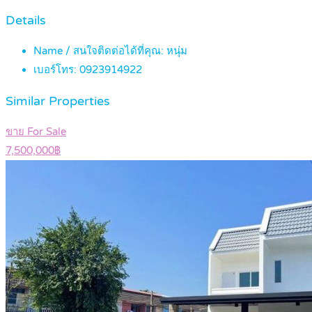
Details
Name / สนใจติดต่อได้ที่คุณ:
หนุ่ม
เบอร์โทร:
0923914922
Similar Properties
ขาย For Sale
7,500,000฿