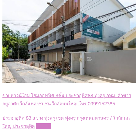
ขายทาวน์โฮม โฮมออฟฟิศ 3ชั้น ประชาอุทิศ83 ทุ่งครุ กทม. ค้าขาย
อยู่อาศัย ใกล้แหล่งชุมชน ใกล้ถนนใหญ่ โทร 0999152385
ประชาอุทิศ 83 แขวง ทุ่งครุ เขต ทุ่งครุ กรุงเทพมหานคร / ใกล้ถนน
ใหญ่ ประชาอุทิศ
Details