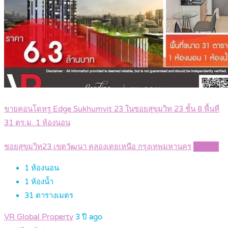
ขายคอนโดหรู Edge Sukhumvit 23 ในซอยสุขุมวิท 23 ชั้น 8 พื้นที่
31 ตร.ม. 1 ห้องนอน
ซอยสุขุมวิท23 เขตวัฒนา คลองเตยเหนือ กรุงเทพมหานคร
Details
1
ห้องนอน
1
ห้องน้ำ
31
ตารางเมตร
VR Global Property
3 ปี ago