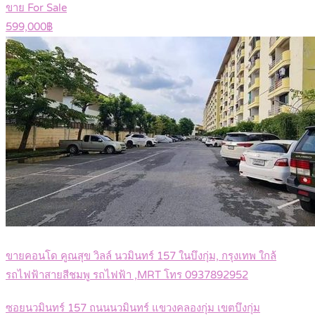
ขาย For Sale
599,000฿
ขายคอนโด คูณสุข วิลล์ นวมินทร์ 157 ในบึงกุ่ม, กรุงเทพ ใกล้
รถไฟฟ้าสายสีชมพู รถไฟฟ้า ,MRT โทร 0937892952
ซอยนวมินทร์ 157 ถนนนวมินทร์ แขวงคลองกุ่ม เขตบึงกุ่ม