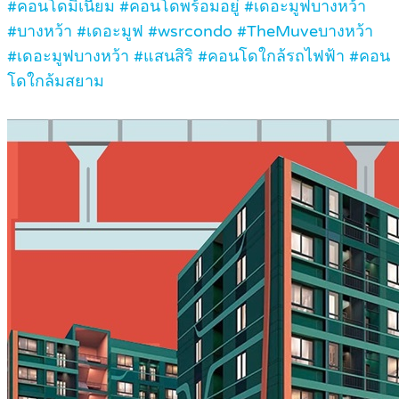
#คอนโดมิเนียม #คอนโดพร้อมอยู่ #เดอะมูฟบางหว้า
#บางหว้า #เดอะมูฟ #wsrcondo #TheMuveบางหว้า
#เดอะมูฟบางหว้า #แสนสิริ #คอนโดใกล้รถไฟฟ้า #คอน
โดใกล้มสยาม