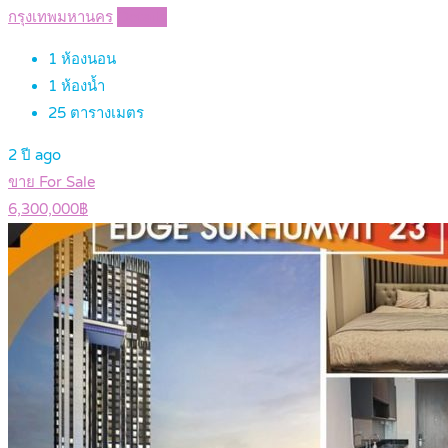
กรุงเทพมหานคร
Details
1
ห้องนอน
1
ห้องน้ำ
25
ตารางเมตร
2 ปี ago
ขาย For Sale
6,300,000฿