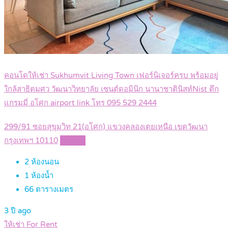
คอนโดให้เช่า Sukhumvit Living Town เฟอร์นิเจอร์ครบ พร้อมอยู่
ใกล้สาธิตมศว วัฒนาวิทยาลัย เซนต์ดอมินิก นานาชาตินิสท์Nist ตึก
แกรมมี่ อโศก airport link โทร 095 529 2444
299/91 ซอยสุขุมวิท 21(อโศก) แขวงคลองเตยเหนือ เขตวัฒนา
กรุงเทพฯ 10110
Details
2
ห้องนอน
1
ห้องน้ำ
66
ตารางเมตร
3 ปี ago
ให้เช่า For Rent