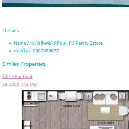
Details
Name / สนใจติดต่อได้ที่คุณ:
FC Realty Estate
เบอร์โทร:
0880888677
Similar Properties
ให้เช่า For Rent
19,000฿
Monthly