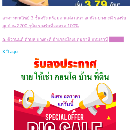
อาคารพาณิชย์ 3 ชั้นครึ่ง พร้อมตกแต่ง เสนา อเวนิว-บางกะดี รองรับ
ลูกบ้าน 2700 ยูนิต รองรับที่จอดรถ 100%
ถ. ติวานนท์ ตำบล บางกะดี อำเภอเมืองปทุมธานี ปทุมธานี
Details
3 ปี ago