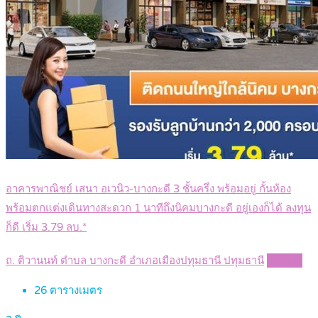
อาคารพาณิชย์ เสนา อเวนิว-บางกะดี 3 ชั้นครึ่ง พร้อมอยู่ กั้นห้อง
พร้อมตกแต่งเดินทางสะดวก 1 นาทีถึงนิคมบางกะดี อยู่เองก็ได้ ลงทุน
ก็ดี เริ่ม 3.79 ลบ.*
ถ. ติวานนท์ ตำบล บางกะดี อำเภอเมืองปทุมธานี ปทุมธานี
Details
26
ตารางเมตร