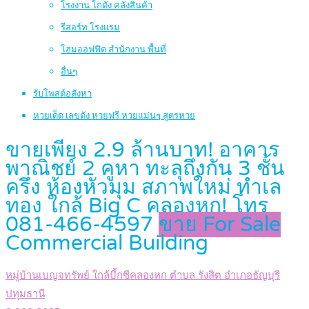
โรงงาน โกดัง คลังสินค้า
รีสอร์ท โรงแรม
โฮมออฟฟิต สำนักงาน พื้นที่
อื่นๆ
รับโพสต์อสังหา
หวยเด็ด เลขดัง หวยฟรี หวยแม่นๆ สูตรหวย
ขายเพียง 2.9 ล้านบาท! อาคาร
พาณิชย์ 2 คูหา ทะลุถึงกัน 3 ชั้น
ครึ่ง ห้องหัวมุม สภาพใหม่ ทำเล
ทอง ใกล้ Big C คลองหก! โทร
081-466-4597
ขาย For Sale
Commercial Building
หมู่บ้านเบญจทรัพย์ ใกล้บี้กซีคลองหก ตำบล รังสิต อำเภอธัญบุรี
ปทุมธานี