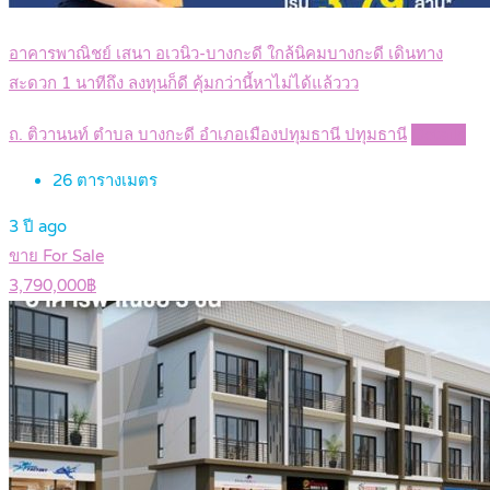
อาคารพาณิชย์ เสนา อเวนิว-บางกะดี ใกล้นิคมบางกะดี เดินทาง
สะดวก 1 นาทีถึง ลงทุนก็ดี คุ้มกว่านี้หาไม่ได้แล้ววว
ถ. ติวานนท์ ตำบล บางกะดี อำเภอเมืองปทุมธานี ปทุมธานี
Details
26
ตารางเมตร
3 ปี ago
ขาย For Sale
3,790,000฿