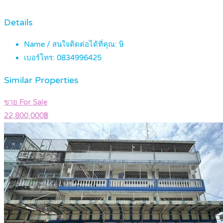
Details
Name / สนใจติดต่อได้ที่คุณ:
ษิ
เบอร์โทร:
0834996425
Similar Properties
ขาย For Sale
22,800,000฿