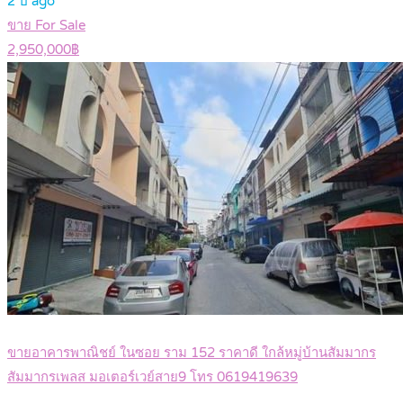
2 ปี ago
ขาย For Sale
2,950,000฿
ขายอาคารพาณิชย์ ในซอย ราม 152 ราคาดี ใกล้หมู่บ้านสัมมากร
สัมมากรเพลส มอเตอร์เวย์สาย9 โทร 0619419639