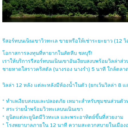
รีสอร์ทบนเนินเขาวิวทะเล ขายหรือให้เช่าระยะยาว (12 ว
โอกาสการลงทุนที่หายากในสัตหีบ ชลบุรี!
เราให้บริการรีสอร์ทบนเนินเขาอันเงียบสงบพร้อมวิลล่า
ชายหาดใสราวคริสตัล (นางรอง นางรำ) 5 นาที ใกล้ตล
วิลล่า 12 หลัง แต่ละหลังมีห้องน้ำในตัว (ยกเว้นวิลล่า 8 และ
* ทำเลเงียบสงบและปลอดภัย เหมาะสำหรับชุมชนส่วนตัวหร
* สระว่ายน้ำพร้อมวิวทะเลบนเนินเขา
* ยูนิตแต่ละยูนิตมีวิวทะเล และพระอาทิตย์ขึ้นที่สวยงาม
* โรงพยาบาลภายใน 12 นาที ความสะดวกสบายในเมืองอยู