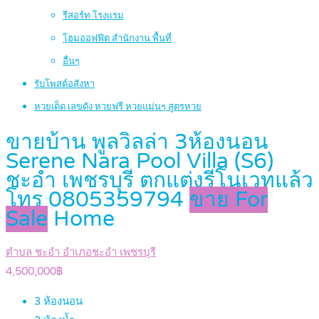
รีสอร์ท โรงแรม
โฮมออฟฟิต สำนักงาน พื้นที่
อื่นๆ
รับโพสต์อสังหา
หวยเด็ด เลขดัง หวยฟรี หวยแม่นๆ สูตรหวย
ขายบ้าน พูลวิลล่า 3ห้องนอน
Serene Nara Pool Villa (S6)
ชะอำ เพชรบุรี ตกแต่งรีโนเวทแล้ว
โทร 0805359794
ขาย For
Sale
Home
ตำบล ชะอำ อำเภอชะอำ เพชรบุรี
4,500,000฿
3
ห้องนอน