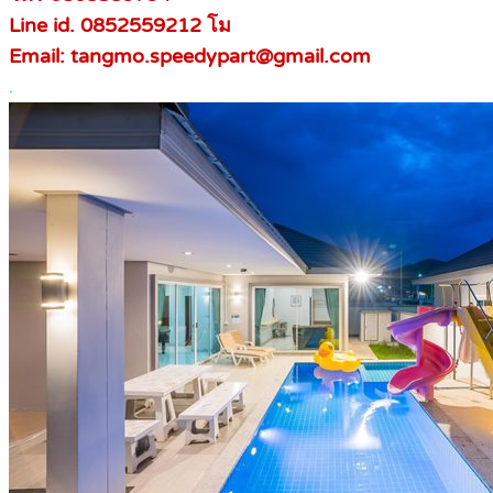
Line id. 0852559212 โม
Email: tangmo.speedypart@gmail.com
.