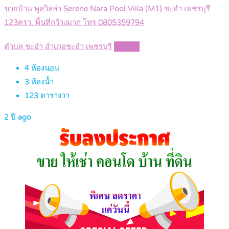
ขายบ้าน พูลวิลล่า Serene Nara Pool Villa (M1) ชะอำ เพชรบุรี
123ตรว. พิ้นที่กว้างมาก โทร 0805359794
ตำบล ชะอำ อำเภอชะอำ เพชรบุรี
Details
4
ห้องนอน
3
ห้องน้ำ
123
ตารางวา
2 ปี ago