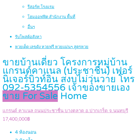
รีสอร์ท โรงแรม
โฮมออฟฟิต สำนักงาน พื้นที่
อื่นๆ
รับโพสต์อสังหา
หวยเด็ด เลขดัง หวยฟรี หวยแม่นๆ สูตรหวย
ขายบ้านเดี่ยว โครงการหมู่บ้าน
แกรนด์คาแนล (ประชาชื่น) เฟอร์
นิเจอร์บิวท์อิน สงบไม่วุ่นวาย โทร
092-5354556 เจ้าของขายเอง
ขาย For Sale
Home
แกรนด์ คาแนล ถนนประชาชื่น บางตลาด อ.ปากเกร็ด จ.นนทบุรี
17,400,000฿
4
ห้องนอน