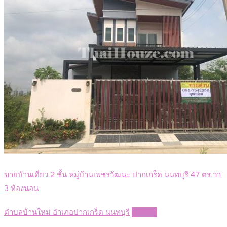
ขายบ้านเดี่ยว 2 ชั้น หมู่บ้านเพชรวัฒนะ ปากเกร็ด นนทบุรี 47 ตร.วา
3 ห้องนอน
ตำบลบ้านใหม่ อำเภอปากเกร็ด นนทบุรี
Details