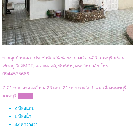
ขายถูกบ้านแฝด ประชานิเวศน์ ซอยงามวงศ์วาน23 นนทบุรี พร้อม
เข้าอยู่ ใกล้MRT, เดอะมอลล์, พันธ์ทิพ, มหาวิทยาลัย โทร
0944535666
7-21 ซอย งามวงศ์วาน 23 แยก 21 บางกระสอ อำเภอเมืองนนทบุรี
นนทบุรี
Details
2
ห้องนอน
1
ห้องน้ำ
32
ตารางวา