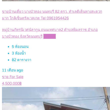
ขายบ้านเดี่ยว บางบัวทอง นนทบุรี 82 ตรว. ทำเลดีเดินทางสะดวก
มาก ใกล้เซ็นทรัลเวสเกต Tel 0961954426
หมู่บ้านภัทรนิเวศน์ลากูน ถนนเทศบาล2 ตำบลพิมลราช อำเภอ
บางบัวทอง จังหวัดนนทบุรี
Details
5
ห้องนอน
3
ห้องน้ำ
82
ตารางวา
11 เดือน ago
ขาย For Sale
4,500,000฿