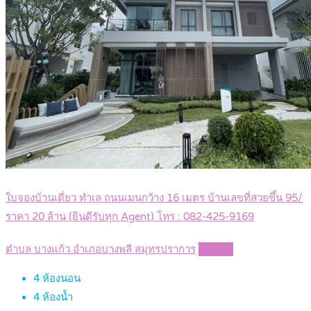
ใบจองบ้านเดี่ยว ทำเล ถนนเมนกว้าง 16 เมตร บ้านเลขที่สวยขึ้น 95/
ราคา 20 ล้าน (ยินดีรับทุก Agent) โทร : 082-425-9169
ตำบล บางแก้ว อำเภอบางพลี สมุทรปราการ
Details
4
ห้องนอน
4
ห้องน้ำ