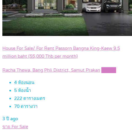
House For Sale/ For Rent Passorn Bangna King-Kaew 9.5
million baht (55,000 Thb per month)
Racha Thewa, Bang Phli District, Samut Prakan
Details
4
ห้องนอน
5
ห้องน้ำ
222
ตารางเมตร
70
ตารางวา
3 ปี ago
ขาย For Sale