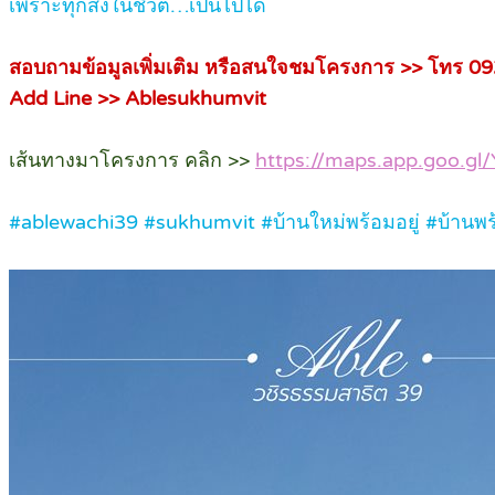
เพราะทุกสิ่งในชีวิต…เป็นไปได้
สอบถามข้อมูลเพิ่มเติม หรือสนใจชมโครงการ >> โทร 0
Add Line >> Ablesukhumvit
เส้นทางมาโครงการ คลิก >>
https://maps.app.goo.g
#ablewachi39 #sukhumvit #บ้านใหม่พร้อมอยู่ #บ้านพร้อ