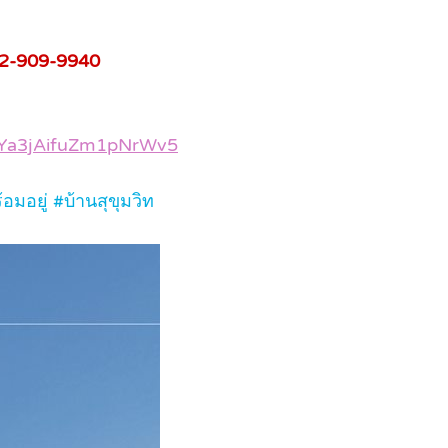
92-909-9940
l/Ya3jAifuZm1pNrWv5
มอยู่ #บ้านสุขุมวิท