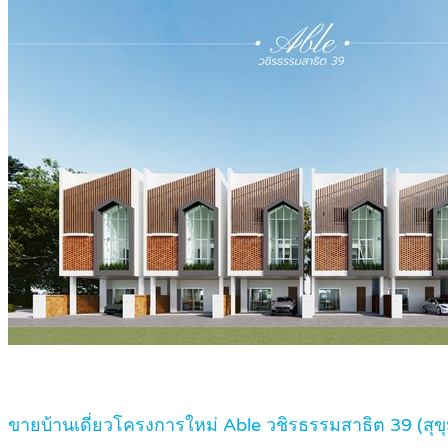
ขายบ้านเดี่ยวโครงการใหม่ Able วชิรธรรมสาธิต 39 (สุข