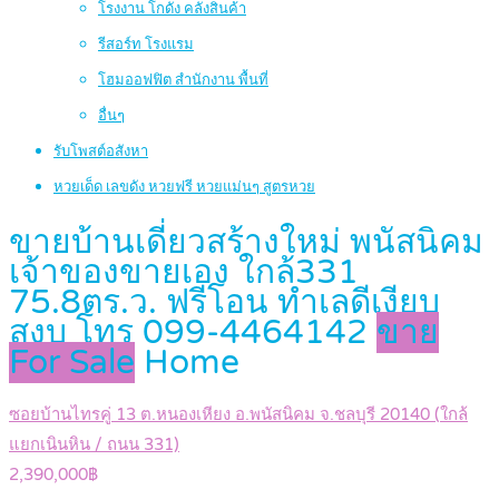
โรงงาน โกดัง คลังสินค้า
รีสอร์ท โรงแรม
โฮมออฟฟิต สำนักงาน พื้นที่
อื่นๆ
รับโพสต์อสังหา
หวยเด็ด เลขดัง หวยฟรี หวยแม่นๆ สูตรหวย
ขายบ้านเดี่ยวสร้างใหม่ พนัสนิคม
เจ้าของขายเอง ใกล้331
75.8ตร.ว. ฟรีโอน ทำเลดีเงียบ
สงบ โทร 099-4464142
ขาย
For Sale
Home
ซอยบ้านไทรคู่ 13 ต.หนองเหียง อ.พนัสนิคม จ.ชลบุรี 20140 (ใกล้
แยกเนินหิน / ถนน 331)
2,390,000฿