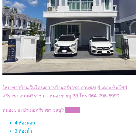
ใหม่ ขายบ้าน ในโครงกาารบ้านศรีราชา บ้านชลบุรี เดอะ ซิมโฟนี่
ศรีราชา ถนนศรีราชา – หนองยายบู่ 38 โทร 064-796-6999
หนองขาม อำเภอศรีราชา ชลบุรี
Details
4
ห้องนอน
3
ห้องน้ำ