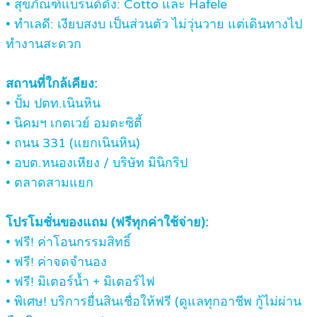
• สุขภัณฑ์แบรนด์ดัง: Cotto และ Hafele
• ทำเลดี: เงียบสงบ เป็นส่วนตัว ไม่วุ่นวาย แต่เดินทางไป
ทำงานสะดวก
สถานที่ใกล้เคียง:
• ปั้ม ปตท.เนินหิน
• นิคมฯ เกตเวย์ อมตะซิตี้
• ถนน 331 (แยกเนินหิน)
• อบต.หนองเหียง / บริษัท มินิกริป
• ตลาดสามแยก
โปรโมชั่นของแถม (ฟรีทุกค่าใช้จ่าย):
• ฟรี! ค่าโอนกรรมสิทธิ์
• ฟรี! ค่าจดจำนอง
• ฟรี! มิเตอร์น้ำ + มิเตอร์ไฟ
• พิเศษ! บริการยื่นสินเชื่อให้ฟรี (ดูแลทุกอาชีพ กู้ไม่ผ่าน