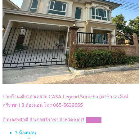
ขายบ้านเดี่ยวทำเลสวย CASA Legend Sriracha (คาซ่า เลเจ้นท์
ศรีราชา) 3 ห้องนอน โทร 065-5639565
ตำบลสุรศักดื อำเภอศรีราชา จังหวัดชลบุรี
Details
3
ห้องนอน