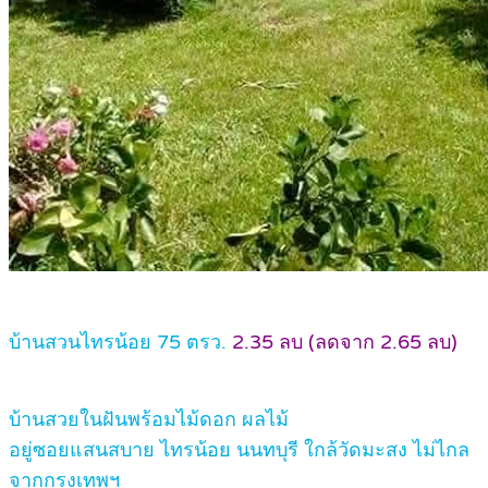
บ้านสวนไทรน้อย 75 ตรว.
2.35 ลบ (ลดจาก 2.65 ลบ)
บ้านสวยในฝันพร้อมไม้ดอก ผลไม้
อยู่ซอยแสนสบาย ไทรน้อย นนทบุรี ใกล้วัดมะสง ไม่ไกล
จากกรุงเทพฯ