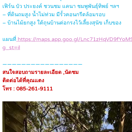
เฟิร์น บัว ประยงค์ ชวนชม แคนา ชมพูพันธุ์ทิพย์ ฯลฯ
– ที่ดินถมสูง น้ำไม่ท่วม มีรั้วคอนกรีตล้อมรอบ
– บ้านไม้ยกสูง ใต้ถุนบ้านต่อกรงไว้เลี้ยงสุนัข เก็บของ
แผนที่
https://maps.app.goo.gl/Lnc71zHqVD9fYoM
g_st=il
—————————————————
สนใจสอบถามรายละเอียด ,นัดชม
ติดต่อได้ที่คุณแตง
โทร : 085-261-9111