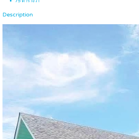
75
ตารางวา
Description