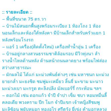
:: รายละเอียด ::
– พื้นที่ขนาด 75 ตร.วา
– บ้านไม้สนยกพื้นสูงพร้อมระเบียง 1 ห้องโถง 1 ห้อง
นอนเล็กและห้องใต้หลังคา มีบ้านเล็กสำหรับครัวแยก 1
หลังพร้อมโรงรถ
– แอร์ 1 เครื่อง(ติดตั้งใหม่) เครื่องทำน้ำอุ่น 1 เครื่อง
– บ้านอยู่กลางสวนธรรมชาติล้อมรอบ มีวิวทุ่งนา ลำ
รางน้ำไหลด้านหลัง ด้านหน้าถนนลาดยาง พร้อมไฟส่อง
สว่างสาธารณะ
– ผักผลไม้ ได้แก่ มะม่วงพันธ์ต่างๆ เช่น มหาชนก มะม่วง
ยายกล่ำ มะยงชิด ชมพู่มะเหมี่ยว ลิ้นจี่ มะขาม มะนาว
มะม่วงเบา มะกรูด ตะลิงปลิง มัลเบอร์รี่ กระท้อน ฯลฯ
– ดอกไม้ เช่น ดอกแก้ว จำปี จำปา เข็ม ชบา หอมหมื่นลี้
คลอเดีย พวงคราม ปีก โมก จำปีแขก เจ้าหญิงสีชมพู
มะลิซ้อน พยับหมอก ทองอุไร ศรีตรัง ยี่เข่ง คำมอกหลวง