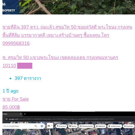
ขายที่ดิน 397 ตรว. ถมแล้ว สุขุมวิท 50 ซอยสวัสดี พระโขนง กรุงเทพ
พื้นที่สีส้ม บรรยากาศดี เหมาะสร้างบ้านหรู ซื้อลงทุน โทร
0999568316
ซ. สุขุมวิท 50 แขวงพระโขนง เขตคลองเตย กรุงเทพมหานคร
10110
Details
397
ตารางวา
1 ปี ago
ขาย For Sale
85,000฿