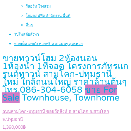
รีสอร์ท โรงแรม
โฮมออฟฟิต สำนักงาน พื้นที่
อื่นๆ
รับโพสต์อสังหา
หวยเด็ด เลขดัง หวยฟรี หวยแม่นๆ สูตรหวย
ขายทาวน์โฮม 2ห้องนอน
1ห้องน้ำ 1ที่จอด โครงการภัทรแก
รนด์ทาวน์ สามโคก-ปทุมธานี
ใหม่ ใกล้ถนนใหญ่ ราคาล้านต้นๆ
โทร.086-304-6058
ขาย For
Sale
Townhouse, Townhome
ถนนสามโคก-ปทุมธานี ซอยวัดสิงห์ ต.สามโคก อ.สามโคก
จ.ปทุมธานี
1,390,000฿