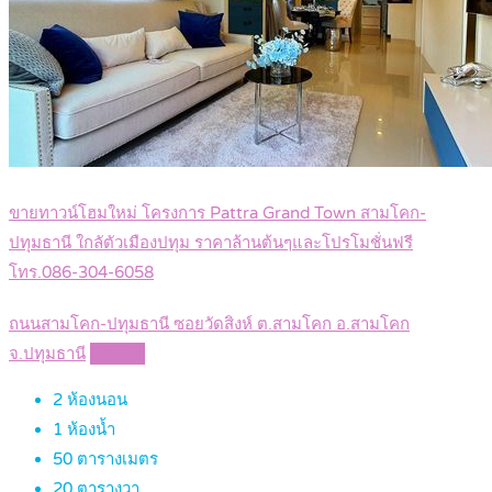
ขายทาวน์โฮมใหม่ โครงการ Pattra Grand Town สามโคก-
ปทุมธานี ใกลัตัวเมืองปทุม ราคาล้านต้นๆและโปรโมชั่นฟรี
โทร.086-304-6058
ถนนสามโคก-ปทุมธานี ซอยวัดสิงห์ ต.สามโคก อ.สามโคก
จ.ปทุมธานี
Details
2
ห้องนอน
1
ห้องน้ำ
50
ตารางเมตร
20
ตารางวา