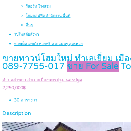
รีสอร์ท โรงแรม
โฮมออฟฟิต สำนักงาน พื้นที่
อื่นๆ
รับโพสต์อสังหา
หวยเด็ด เลขดัง หวยฟรี หวยแม่นๆ สูตรหวย
ขายทาวน์โฮมใหม่ ทำเลเยี่ยม เมือ
089-7755-017
ขาย For Sale
T
ตำบลลำพยา อำเภอเมืองนครปฐม นครปฐม
2,250,000฿
30
ตารางวา
Description