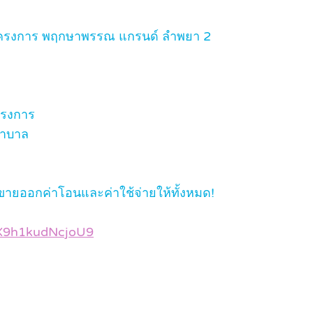
ในโครงการ พฤกษาพรรณ แกรนด์ ลำพยา 2
ครงการ
ยาบาล
้ขายออกค่าโอนและค่าใช้จ่ายให้ทั้งหมด!
GX9h1kudNcjoU9