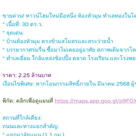
ขายด่วน! ทาวน์โฮมใหม่มือหนึ่ง ห้องหัวมุม ทำเลทอง
* เนื้อที่: 30 ตร.ว.
* จุดเด่น:
* บ้านห้องหัวมุม ตรงข้ามสโมสรและสระว่ายน้ำ
* บรรยากาศร่มรื่น ซื้อมาไม่เคยอยู่อาศัย สภาพเดิมจากโ
* ทำเลเยี่ยม ใกล้แหล่งช้อปปิ้ง ตลาด โรงเรียน และโรงพ
ราคา: 2.25 ล้านบาท
เงื่อนไขพิเศษ: หากโอนกรรมสิทธิ์ภายใน มีนาคม 2568 ผู
พิกัด: คลิกเพื่อดูแผนที่
https://maps.app.goo.gl/p9F
สถานที่ใกล้เคียง:
ถนนและทางแยกสำคัญ:
* แยกมาลัยแมน (1.1 กม.)