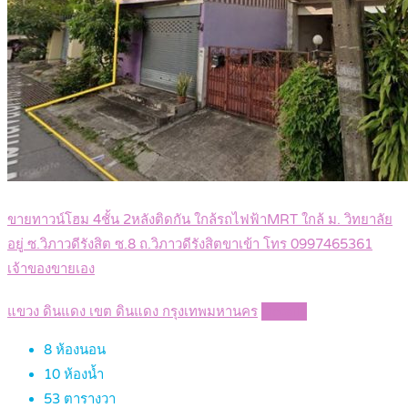
ขายทาวน์โฮม 4ชั้น 2หลังติดกัน ใกล้รถไฟฟ้าMRT ใกล้ ม. วิทยาลัย
อยู่ ซ.วิภาวดีรังสิต ซ.8 ถ.วิภาวดีรังสิตขาเข้า โทร 0997465361
เจ้าของขายเอง
แขวง ดินแดง เขต ดินแดง กรุงเทพมหานคร
Details
8
ห้องนอน
10
ห้องน้ำ
53
ตารางวา