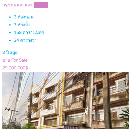
กรุงเทพมหานคร
Details
3
ห้องนอน
3
ห้องน้ำ
158
ตารางเมตร
24
ตารางวา
3 ปี ago
ขาย For Sale
29,000,000฿