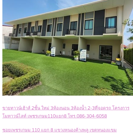
ขายทาวน์เฮ้าส์ 2ชั้น ใหม่ 3ห้องนอน 3ห้องน้ำ 2-3ที่จอดรถ โครงการ
โมทาวน์ไลท์ เพชรเกษม110แยก8 โทร.086-304-6058
ซอยเพชรเกษม 110 แยก 8 แขวงหนองค้างพลู เขตหนองแขม