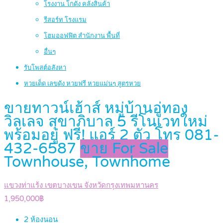
โรงงาน โกดัง คลังสินค้า
รีสอร์ท โรงแรม
โฮมออฟฟิต สำนักงาน พื้นที่
อื่นๆ
รับโพสต์อสังหา
หวยเด็ด เลขดัง หวยฟรี หวยแม่นๆ สูตรหวย
ขายทาวน์เฮ้าส์ หมู่บ้านอู่ทอง
วิลเลจ สุขาภิบาล 5 รีโนเวทใหม่
พร้อมอยู่ ฟรี! แอร์ 2 ตัว โทร 081-
432-6587
ขาย For Sale
Townhouse, Townhome
แขวงท่าแร้ง เขตบางเขน จังหวัดกรุงเทพมหานคร
1,950,000฿
2
ห้องนอน