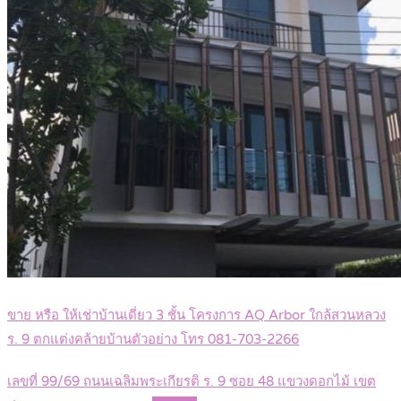
ขาย หรือ ให้เช่าบ้านเดี่ยว 3 ชั้น โครงการ AQ Arbor ใกล้สวนหลวง
ร. 9 ตกแต่งคล้ายบ้านตัวอย่าง โทร 081-703-2266
เลขที่ 99/69 ถนนเฉลิมพระเกียรติ ร. 9 ซอย 48 แขวงดอกไม้ เขต