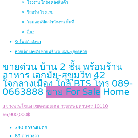
โรงงาน โกดัง คลังสินค้า
รีสอร์ท โรงแรม
โฮมออฟฟิต สำนักงาน พื้นที่
อื่นๆ
รับโพสต์อสังหา
หวยเด็ด เลขดัง หวยฟรี หวยแม่นๆ สูตรหวย
ขายด่วน บ้าน 2 ชั้น พร้อมร้าน
อาหาร เอกมัย-สุขุมวิท 42
ใจกลางเมือง ใกล้ BTS โทร 089-
0663888
ขาย For Sale
Home
แขวงพระโขนง เขตคลองเตย กรุงเทพมหานคร 10110
66,900,000฿
340
ตารางเมตร
69
ตารางวา