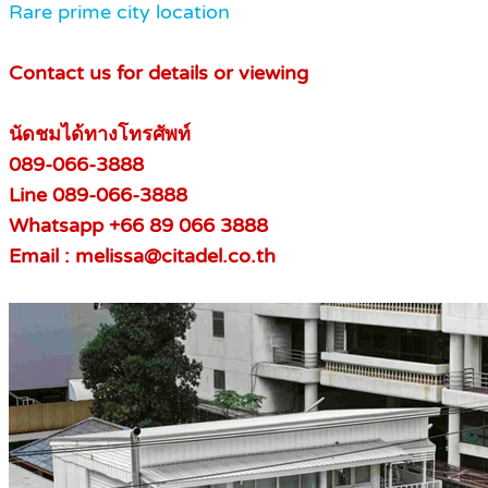
Rare prime city location
Contact us for details or viewing
นัดชมได้ทางโทรศัพท์
089-066-3888
Line 089-066-3888
Whatsapp +66 89 066 3888
Email : melissa@citadel.co.th