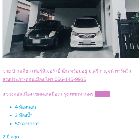
ขาย บ้านเดี่ยว เฟอร์นิเจอร์+บิ้วอิน พร้อมอยู่ ม.ศรีกาญจน์ พาร์ควิว
สรงประภา-ดอนเมือง โทร 066-145-9935
แขวงดอนเมือง เขตดอนเมือง กรุงเทพมหานคร
Details
4
ห้องนอน
3
ห้องน้ำ
50
ตารางวา
2 ปี ago