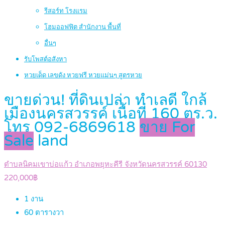
รีสอร์ท โรงแรม
โฮมออฟฟิต สำนักงาน พื้นที่
อื่นๆ
รับโพสต์อสังหา
หวยเด็ด เลขดัง หวยฟรี หวยแม่นๆ สูตรหวย
ขายด่วน! ที่ดินเปล่า ทำเลดี ใกล้
เมืองนครสวรรค์ เนื้อที่ 160 ตร.ว.
โทร 092-6869618
ขาย For
Sale
land
ตำบลนิคมเขาบ่อแก้ว อำเภอพยุหะคีรี จังหวัดนครสวรรค์ 60130
220,000฿
1
งาน
60
ตารางวา