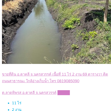
ขายที่ดิน อ.ตาคลี จ.นครสวรรค์ เนื้อที่ 11 ไร่ 2 งาน 69 ตารางวา ติด
ถนนสาธารณะ ใกล้อ่างเก็บน้ำ โทร 0819085090
ต.ลาดทิพรส อ.ตาคลี จ.นครสวรรค์
Details
11
ไร่
2
งาน