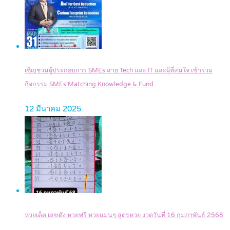
เชิญชวนผู้ประกอบการ SMEs สาย Tech และ IT และผู้ที่สนใจ เข้าร่วม
กิจกรรม SMEs Matching Knowledge & Fund
12 มีนาคม 2025
หวยเด็ด เลขดัง หวยฟรี หวยแม่นๆ สูตรหวย งวดวันที่ 16 กุมภาพันธ์ 2568