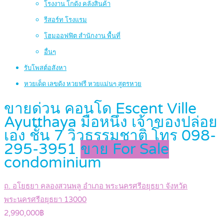
โรงงาน โกดัง คลังสินค้า
รีสอร์ท โรงแรม
โฮมออฟฟิต สำนักงาน พื้นที่
อื่นๆ
รับโพสต์อสังหา
หวยเด็ด เลขดัง หวยฟรี หวยแม่นๆ สูตรหวย
ขายด่วน คอนโด Escent Ville
Ayutthaya มือหนึ่ง เจ้าของปล่อย
เอง ชั้น 7 วิวธรรมชาติ โทร 098-
295-3951
ขาย For Sale
condominium
ถ. อโยธยา คลองสวนพลู อำเภอ พระนครศรีอยุธยา จังหวัด
พระนครศรีอยุธยา 13000
2,990,000฿