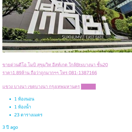
ขายด่วนดีโอ โมบิ สุขุมวิท อีสท์เกต ใกล้Btsบางนา ชั้น20
ราคา1.89ล้าน ถือว่าถูกมากๆๆ โทร 081-1387166
แขวง บางนา เขตบางนา กรุงเทพมหานคร
Details
1
ห้องนอน
1
ห้องน้ำ
23
ตารางเมตร
3 ปี ago