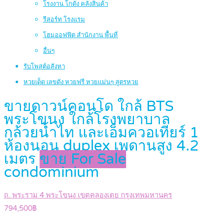
โรงงาน โกดัง คลังสินค้า
รีสอร์ท โรงแรม
โฮมออฟฟิต สำนักงาน พื้นที่
อื่นๆ
รับโพสต์อสังหา
หวยเด็ด เลขดัง หวยฟรี หวยแม่นๆ สูตรหวย
ขายดาวน์คอนโด ใกล้ BTS
พระโขนง ใกล้โรงพยาบาล
กล้วยน้ำไท และเอ็มควอเทียร์ 1
ห้องนอน duplex เพดานสูง 4.2
เมตร
ขาย For Sale
condominium
ถ. พระราม 4 พระโขนง เขตคลองเตย กรุงเทพมหานคร
794,500฿