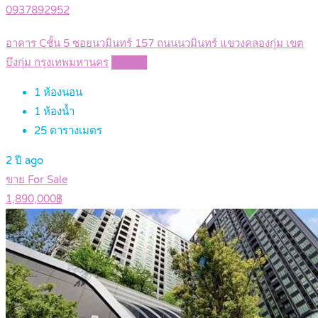
0937892952
อาคาร Cชั้น 5 ซอยนวมินทร์ 157 ถนนนวมินทร์ แขวงคลองกุ่ม เขต
บึงกุ่ม กรุงเทพมหานคร
Details
1
ห้องนอน
1
ห้องน้ำ
25
ตารางเมตร
2 ปี ago
ขาย For Sale
1,890,000฿