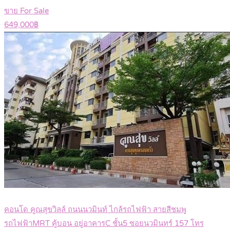
ขาย For Sale
649,000฿
คอนโด คูณสุขวิลล์ ถนนนวมินท์ ไกล้รถไฟฟ้า สายสีชมพู
รถไฟฟ้าMRT คู้บอน อยู่อาคารC ชั้น5 ซอยนวมินทร์ 157 โทร