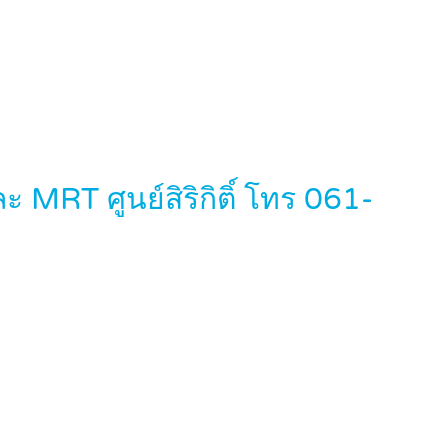
MRT ศูนย์สิริกิติ์ โทร 061-