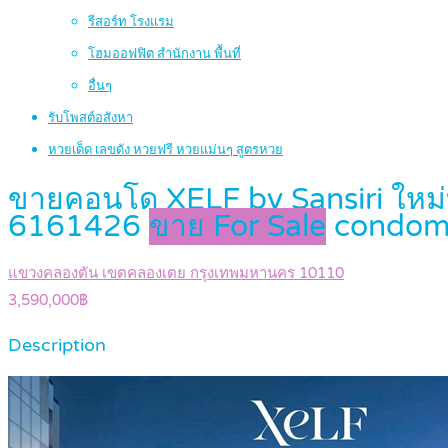
รีสอร์ท โรงแรม
โฮมออฟฟิต สำนักงาน พื้นที่
อื่นๆ
รับโพสต์อสังหา
หวยเด็ด เลขดัง หวยฟรี หวยแม่นๆ สูตรหวย
ขายคอนโด XELF by Sansiri ใหม่บ
6161426
ขาย For Sale
condom
แขวงคลองตัน เขตคลองเตย กรุงเทพมหานคร 10110
3,590,000฿
Description