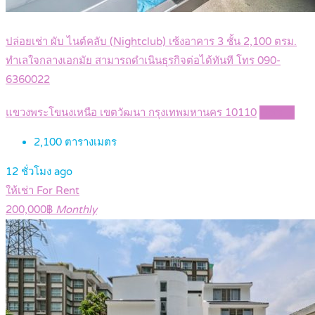
ปล่อยเช่า ผับ ไนต์คลับ (Nightclub) เซ้งอาคาร 3 ชั้น 2,100 ตรม.
ทำเลใจกลางเอกมัย สามารถดำเนินธุรกิจต่อได้ทันที โทร 090-
6360022
แขวงพระโขนงเหนือ เขตวัฒนา กรุงเทพมหานคร 10110
Details
2,100
ตารางเมตร
12 ชั่วโมง ago
ให้เช่า For Rent
200,000฿
Monthly