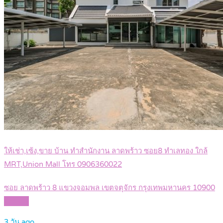
ให้เช่า,เซ้ง,ขาย บ้าน ทำสำนักงาน ลาดพร้าว ซอย8 ทำเลทอง ใกล้
MRT,Union Mall โทร 0906360022
ซอย ลาดพร้าว 8 แขวงจอมพล เขตจตุจักร กรุงเทพมหานคร 10900
Details
3 วัน ago