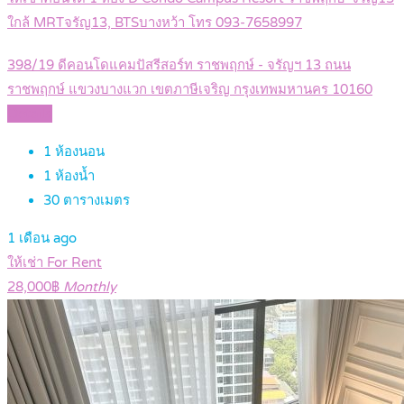
ใกล้ MRTจรัญ13, BTSบางหว้า โทร 093-7658997
398/19 ดีคอนโดแคมปัสรีสอร์ท ราชพฤกษ์ - จรัญฯ 13 ถนน
ราชพฤกษ์ แขวงบางแวก เขตภาษีเจริญ กรุงเทพมหานคร 10160
Details
1
ห้องนอน
1
ห้องน้ำ
30
ตารางเมตร
1 เดือน ago
ให้เช่า For Rent
28,000฿
Monthly