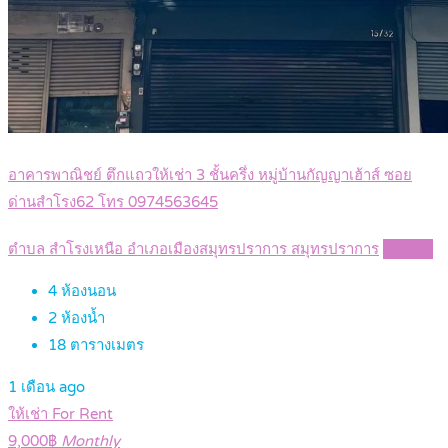
อาคารพาณิชย์ ตึกแถวให้เช่า 3 ชั้นครึ่ง หมู่บ้านกัญญาเฮ้าส์ ซอย
ด่านสำโรง62 โทร 0974563645
ตำบล สำโรงเหนือ อำเภอเมืองสมุทรปราการ สมุทรปราการ
Details
4
ห้องนอน
2
ห้องน้ำ
18
ตารางเมตร
1 เดือน ago
ให้เช่า For Rent
9,000฿
Monthly