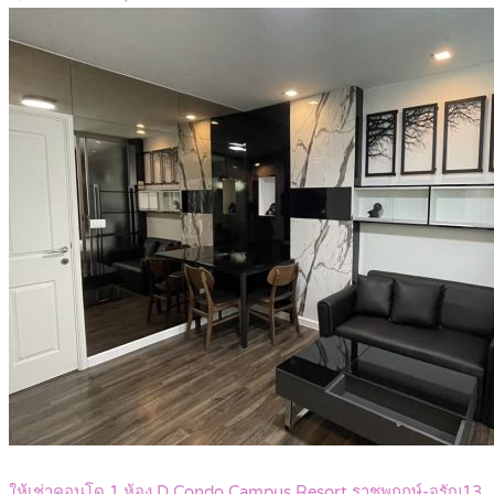
ให้เช่าคอนโด 1 ห้อง D Condo Campus Resort ราชพฤกษ์-จรัญ13