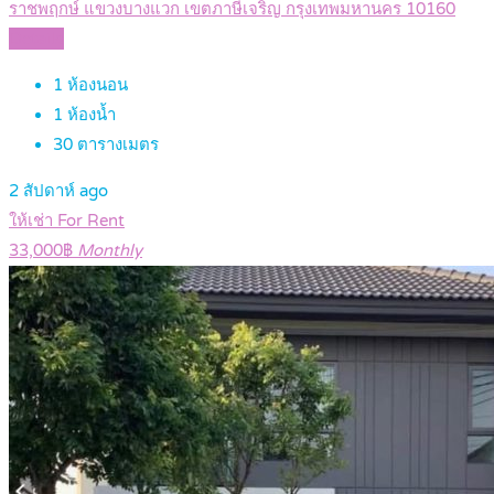
ราชพฤกษ์ แขวงบางแวก เขตภาษีเจริญ กรุงเทพมหานคร 10160
Details
1
ห้องนอน
1
ห้องน้ำ
30
ตารางเมตร
2 สัปดาห์ ago
ให้เช่า For Rent
33,000฿
Monthly