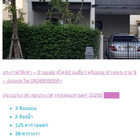
ประกาศให้เช่า – บ้านแฝด สไตล์บ้านเดี่ยว พร้อมอยู่ ทำเลพระราม 9
– อ่อนนุช Tel 092850905ห้า
แขวงประเวศ เขตประเวศ กรุงเทพมหานคร 10250
Details
3
ห้องนอน
2
ห้องน้ำ
125
ตารางเมตร
38
ตารางวา