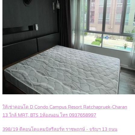
ให้เช่าคอนโด D Condo Campus Resort Ratchapruek-Charan
13 ใกล้ MRT, BTS 1ห้องนอน โทร 0937658997
398/19 ดีคอนโดแคมปัสรีสอร์ท ราชพฤกษ์ - จรัญฯ 13 ถนน