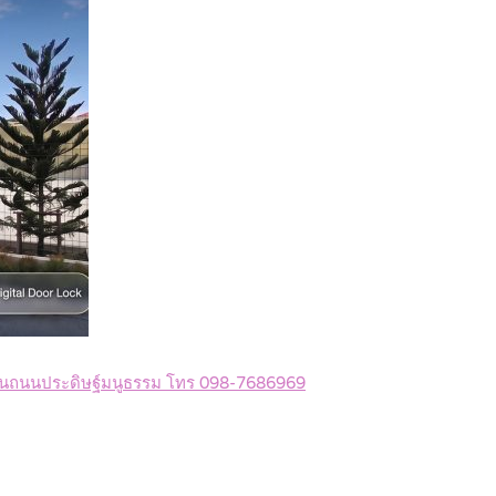
าพ บนถนนประดิษฐ์มนูธรรม โทร 098-7686969