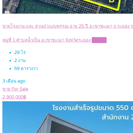
ขายโรงงาน และ สวนป่าเบญพรรณ อายุ 25 ปี อ.เขาชะเมา จ.ระยอง
หมู่ที่ 1 ตำบลน้ำเป็น อ.เขาชะเมา จังหวัดระยอง
Details
29
ไร่
2
งาน
59
ตารางวา
3 เดือน ago
ขาย For Sale
2,900,000฿