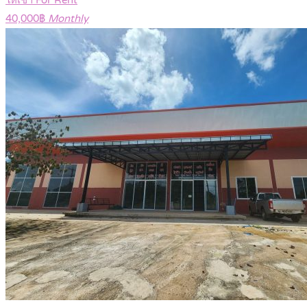
40,000฿
Monthly