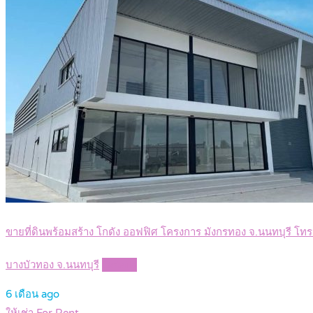
ขายที่ดินพร้อมสร้าง โกดัง ออฟฟิศ โครงการ มังกรทอง จ.นนทบุรี โ
บางบัวทอง จ.นนทบุรี
Details
6 เดือน ago
ให้เช่า For Rent